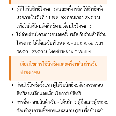
ผู้ที่ได้รับสิทธิโครงการคนละครึ่ง พลัส ใช้สิทธิครั้ง
แรกภายในวันที่ 11 พ.ย. 68 ก่อนเวลา 23:00 น.
เพื่อไม่ให้โดนตัดสิทธิตามเงื่อนไขโครงการ​
ใช้จ่ายผ่านโครงการคนละครึ่ง พลัส กับร้านค้าที่ร่วม
โครงการ ได้ตั้งแต่วันที่ 29 ต.ค. - 31 ธ.ค. 68 เวลา
06:00 - 23:00 น. โดยชำระผ่าน G Wallet
เงื่อนไขการใช้สิทธิคนละครึ่งพลัส สำหรับ
ประชาชน
ก่อนใช้สิทธิครั้งแรก ผู้ได้รับสิทธิจะต้องตรวจสอบ
สิทธิคงเหลือและเงื่อนไขการใช้สิทธิ
การซื้อ - ขายสินค้า/รับ - ให้บริการ ผู้ซื้อและผู้ขายจะ
ต้องทำธุรกรรมซื้อขายและสแกน QR เพื่อชำระค่า