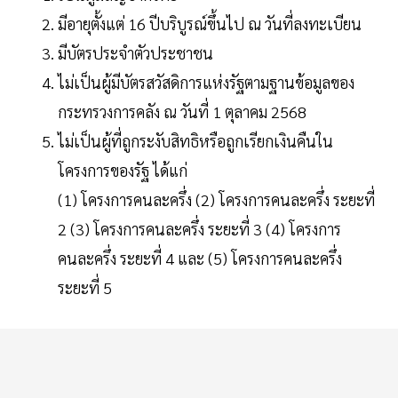
มีอายุตั้งแต่ 16 ปีบริบูรณ์ขึ้นไป ณ วันที่ลงทะเบียน
มีบัตรประจำตัวประชาชน
ไม่เป็นผู้มีบัตรสวัสดิการแห่งรัฐตามฐานข้อมูลของ
กระทรวงการคลัง ณ วันที่ 1 ตุลาคม 2568
ไม่เป็นผู้ที่ถูกระงับสิทธิหรือถูกเรียกเงินคืนใน
โครงการของรัฐ ได้แก่
(1) โครงการคนละครึ่ง (2) โครงการคนละครึ่ง ระยะที่
2 (3) โครงการคนละครึ่ง ระยะที่ 3 (4) โครงการ
คนละครึ่ง ระยะที่ 4 และ (5) โครงการคนละครึ่ง
ระยะที่ 5