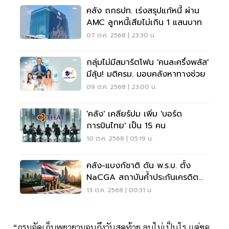
คลัง ถกธปท. เร่งสรุปแก้หนี้ ผ่าน
AMC ลูกหนี้เสียไม่เกิน 1 แสนบาท
07 ต.ค. 2568 | 23:30 น.
กลุ่มไม่มีสมาร์ตโฟน 'คนละครึ่งพลัส'
มีลุ้น! มติครม. มอบคลังหาทางช่วย
09 ต.ค. 2568 | 23:00 น.
'คลัง' เคลียร์ปม เพิ่ม 'บอร์ด
การบินไทย' เป็น 15 คน
10 ต.ค. 2568 | 05:19 น.
คลัง-แบงก์ชาติ ดัน พ.ร.บ. ตั้ง
NaCGA สถาบันค้ำประกันเครดิต
แห่งชาติ
13 ต.ค. 2568 | 00:31 น.
“กรมจัดเก็บพยายามจนถึงวันสุดท้าย ลบไม่เป็นไร แต่ขอ