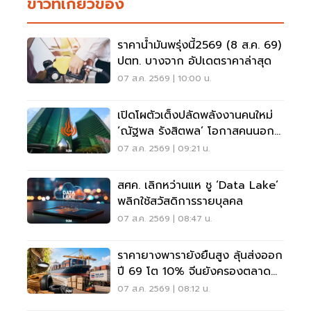
ข่าวที่เกี่ยวข้อง
ราคาน้ำมันพรุ่งนี้2569 (8 ส.ค. 69)
ปตท. บางจาก อัปเดตราคาล่าสุด
07 ส.ค. 2569 | 10:00 น.
เปิดโผตัวเต็งปลัดพลังงานคนใหม่
‘ณัฐพล รังสิตพล’ โอกาสคนนอก
มาแรง 95%
07 ส.ค. 2569 | 09:21 น.
สศค. เลิกหว่านแห ชู ‘Data Lake’
พลิกใช้สวัสดิการรายบุลคล
07 ส.ค. 2569 | 08:47 น.
ราคายางพารายังยืนสูง ลุ้นส่งออก
ปี 69 โต 10% จีนยังครองตลาด
หลัก
07 ส.ค. 2569 | 08:12 น.