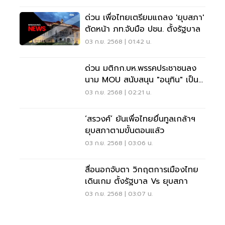
ด่วน เพื่อไทยเตรียมแถลง 'ยุบสภา'
ตัดหน้า ภท.จับมือ ปชน. ตั้งรัฐบาล
03 ก.ย. 2568 | 01:42 น.
ด่วน มติกก.บห.พรรคประชาชนลง
นาม MOU สนับสนุน "อนุทิน" เป็น
นายกฯ คนที่ 32
03 ก.ย. 2568 | 02:21 น.
‘สรวงศ์’ ยันเพื่อไทยยื่นทูลเกล้าฯ
ยุบสภาตามขั้นตอนแล้ว
03 ก.ย. 2568 | 03:06 น.
สื่อนอกจับตา วิกฤตการเมืองไทย
เดินเกม ตั้งรัฐบาล Vs ยุบสภา
03 ก.ย. 2568 | 03:07 น.