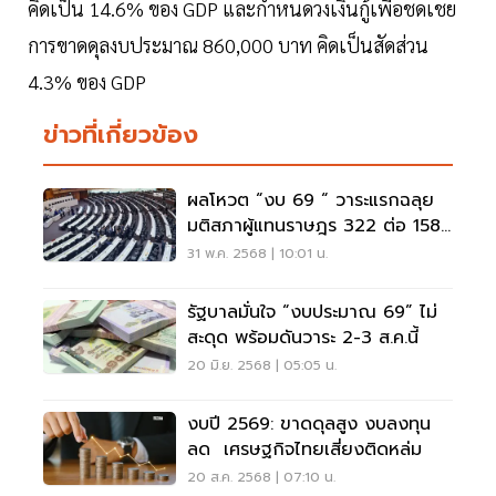
คิดเป็น 14.6% ของ GDP และกำหนดวงเงินกู้เพื่อชดเชย
การขาดดุลงบประมาณ 860,000 บาท คิดเป็นสัดส่วน
4.3% ของ GDP
ข่าวที่เกี่ยวข้อง
ผลโหวต “งบ 69 “ วาระแรกฉลุย
มติสภาผู้แทนราษฎร 322 ต่อ 158
เสียง
31 พ.ค. 2568 | 10:01 น.
รัฐบาลมั่นใจ “งบประมาณ 69” ไม่
สะดุด พร้อมดันวาระ 2-3 ส.ค.นี้
20 มิ.ย. 2568 | 05:05 น.
งบปี 2569: ขาดดุลสูง งบลงทุน
ลด เศรษฐกิจไทยเสี่ยงติดหล่ม
20 ส.ค. 2568 | 07:10 น.