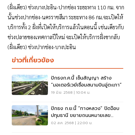
(ฝั่งเดียว) ช่วงบางปะอิน-ปากช่อง ระยะทาง 110 กม. จาก
นั้นช่วงปากช่อง-นครราชสีมา ระยะทาง 86 กม.จะเปิดให้
บริการทั้ง 2 ฝั่งที่เปิดให้บริการแล้วในตอนนี้ เช่นเดียวกับ
ช่วงปลายของเทศกาลปีใหม่ จะเปิดให้บริการฝั่งขากลับ
(ฝั่งเดียว) ช่วงปากช่อง-บางปะอิน
ข่าวที่เกี่ยวข้อง
ปักธงก.ค.นี้ เซ็นสัญญา สร้าง
“มอเตอร์เวย์เชื่อมสนามบินอู่ตะเภา”
19 มิ.ย. 2568 | 10:04 น.
ปักธง ก.ย.นี้ “ทางหลวง” ปิดจ๊อบ
ปทุมธานี ขยายถนนหมายเลข
307-แยกปทุมวิไล
02 ส.ค. 2568 | 22:00 น.