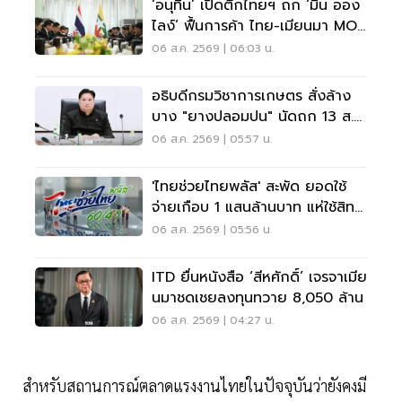
‘อนุทิน’ เปิดตึกไทยฯ ถก ‘มิน ออง
ไลง์’ ฟื้นการค้า ไทย-เมียนมา MOU
แรงงาน
06 ส.ค. 2569 | 06:03 น.
อธิบดีกรมวิชาการเกษตร สั่งล้าง
บาง "ยางปลอมปน" นัดถก 13 ส.ค.
ส่งชุดพระพิรุณบุกจับ
06 ส.ค. 2569 | 05:57 น.
'ไทยช่วยไทยพลัส' สะพัด ยอดใช้
จ่ายเกือบ 1 แสนล้านบาท แห่ใช้สิทธิ
25 ล้านคน
06 ส.ค. 2569 | 05:56 น.
ITD ยื่นหนังสือ ‘สีหศักดิ์’ เจรจาเมีย
นมาชดเชยลงทุนทวาย 8,050 ล้าน
06 ส.ค. 2569 | 04:27 น.
สำหรับสถานการณ์ตลาดแรงงานไทยในปัจจุบันว่ายังคงมี