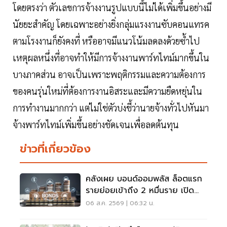
โดยตรงว่า ตัวเลขการจ้างงานรูปแบบนี้ไม่ได้เพิ่มขึ้นอย่างมี
นัยยะสำคัญ โดยเฉพาะอย่างยิ่งกลุ่มแรงงานซับคอนแทรค
ตามโรงงานก็ยังคงที่ หรืออาจมีแนวโน้มลดลงด้วยซ้ำไป
เหตุผลหนึ่งที่อาจทำให้มีการจ้างงานพาร์ทไทม์มากขึ้นใน
บางภาคส่วน อาจเป็นเพราะพฤติกรรมและความต้องการ
ของคนรุ่นใหม่ที่ต้องการงานอิสระและมีความยืดหยุ่นใน
การทำงานมากกว่า แต่ไม่ใช่ตัวบ่งชี้ว่านายจ้างทั่วไปหันมา
จ้างพาร์ทไทม์เพิ่มขึ้นอย่างชัดเจนเพื่อลดต้นทุน
ข่าวที่เกี่ยวข้อง
คลังเผย บอนด์ออมพลัส ล็อตแรก
รายย่อยเข้าถึง 2 หมื่นราย เปิด
จองรอบใหม่ ก.ย.นี้
06 ส.ค. 2569 | 06:32 น.