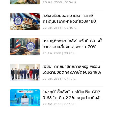
20 ส.ค. 2568 | 03:54 น.
คลังเตรียมออกมาตรการภาษี
กระตุ้นบริโภค-ท่องเที่ยวปลายปี
22 ส.ค. 2568 | 07:40 น.
เศรษฐกิจทรุด ‘คลัง’ หวั่นปี 69 หนี้
สาธารณะเสี่ยงทะลุเพดาน 70%
25 ส.ค. 2568 | 23:28 น.
'พิชัย’ ถกสมาชิกสภาสหรัฐ พร้อม
เดินตามข้อตกลงภาษีตอบโต้ 19%
27 ส.ค. 2568 | 04:12 น.
‘เผ่าภูมิ’ ชี้คลังมีแนวโน้มปรับ GDP
ปี 68 โตเกิน 2.2% หนุนด้วยปัจจัย
บวก
27 ส.ค. 2568 | 06:18 น.