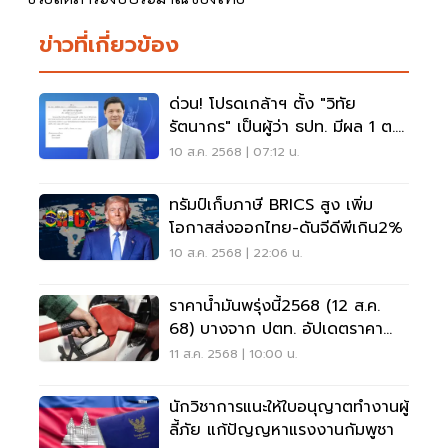
ข่าวที่เกี่ยวข้อง
ด่วน! โปรดเกล้าฯ ตั้ง "วิทัย
รัตนากร" เป็นผู้ว่า ธปท. มีผล 1 ต.ค.
68
10 ส.ค. 2568 | 07:12 น.
ทรัมป์เก็บภาษี BRICS สูง เพิ่ม
โอกาสส่งออกไทย-ดันจีดีพีเกิน2%
10 ส.ค. 2568 | 22:06 น.
ราคาน้ำมันพรุ่งนี้2568 (12 ส.ค.
68) บางจาก ปตท. อัปเดตราคา
ล่าสุด
11 ส.ค. 2568 | 10:00 น.
นักวิชาการแนะให้ใบอนุญาตทำงานผู้
ลี้ภัย แก้ปัญญหาแรงงานกัมพูชา