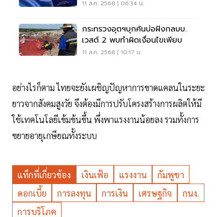
11 ส.ค. 2568 | 06:34 น.
กระทรวงอุตฯบุกค้นบ่อฝังกลบบ.
เวสต์ 2 พบทำผิดเงื่อนไขเพียบ
11 ส.ค. 2568 | 10:17 น.
อย่างไรก็ตาม ไทยจะยังเผชิญปัญหาการขาดแคลนในระยะ
ยาวจากสังคมสูงวัย จึงต้องมีการปรับโครงสร้างการผลิตให้มี
ใช้เทคโนโลยีเข้มข้นขึ้น พึ่งพาแรงงานน้อยลง รวมทั้งการ
ขยายอายุเกษียณทั้งระบบ
แท็กที่เกี่ยวข้อง
เงินเฟ้อ
แรงงาน
กัมพูชา
ดอกเบี้ย
การลงทุน
การเงิน
เศรษฐกิจ
กนง.
การบริโภค