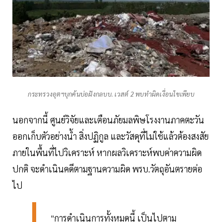
กระทรวงอุตฯบุกค้นบ่อฝังกลบบ. เวสต์ 2 พบทำผิดเงื่อนไขเพียบ
นอกจากนี้ ศูนย์วิจัยและเตือนภัยมลพิษโรงงานภาคตะวัน
ออกเก็บตัวอย่างน้ำ สิ่งปฏิกูล และวัสดุที่ไม่ใช้แล้วต้องสงสัย
ภายในพื้นที่ไปวิเคราะห์ หากผลวิเคราะห์พบค่าความผิด
ปกติ จะดำเนินคดีตามฐานความผิด พรบ.วัตถุอันตรายต่อ
ไป
"การดำเนินการทั้งหมดนี้ เป็นไปตาม