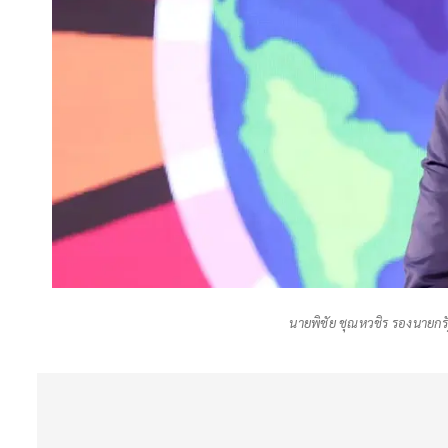
นายพิชัย ชุณหวชิร รองนายกร