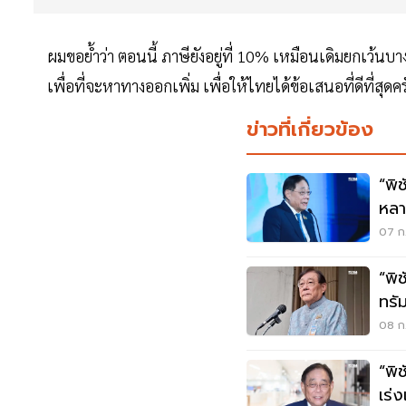
ผมขอย้ำว่า ตอนนี้ ภาษียังอยู่ที่ 10% เหมือนเดิมยกเว้นบาง
เพื่อที่จะหาทางออกเพิ่ม เพื่อให้ไทยได้ข้อเสนอที่ดีที่สุดค
ข่าวที่เกี่ยวข้อง
“พิ
หลา
07 ก.
“พิ
ทรั
ถึง
08 ก.
“พิ
เร่