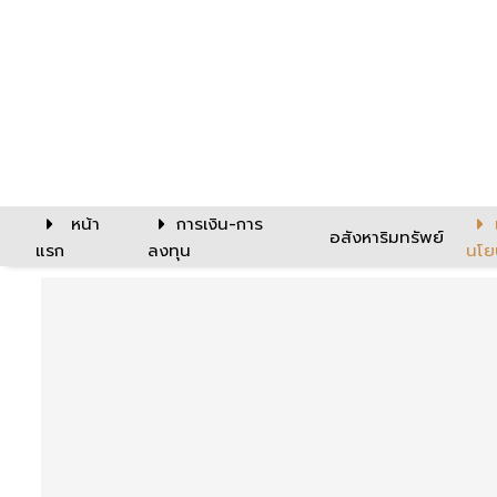
หน้า
การเงิน-การ
อสังหาริมทรัพย์
แรก
ลงทุน
นโย