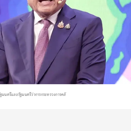
ัฐมนตรีและรัฐมนตรีว่าการกระทรวงการคลั