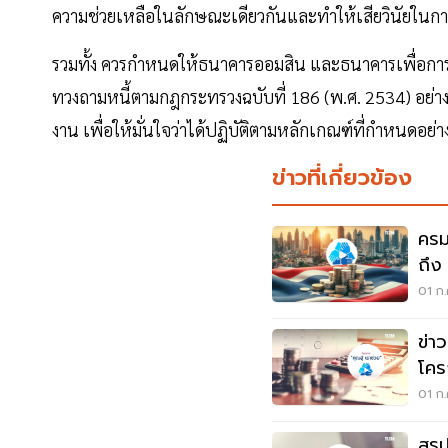
ความช่วยเหลือในลักษณะเดียวกันและทำให้เสียวินัยในก
รวมทั้ง ควรกำหนดให้ธนาคารออมสิน และธนาคารเพื่อกา
ทวงถามหนี้ตามกฎกระทรวงฉบับที่ 186 (พ.ศ. 2534) อย่า
งาน เพื่อให้มั่นใจว่าได้ปฏิบัติตามหลักเกณฑ์ที่กำหนดอย่
ข่าวที่เกี่ยวข้อง
ครม
ถึง
ได้
01 ก.
ข่าว
โคร
ได้แ
01 ก.
สรุ