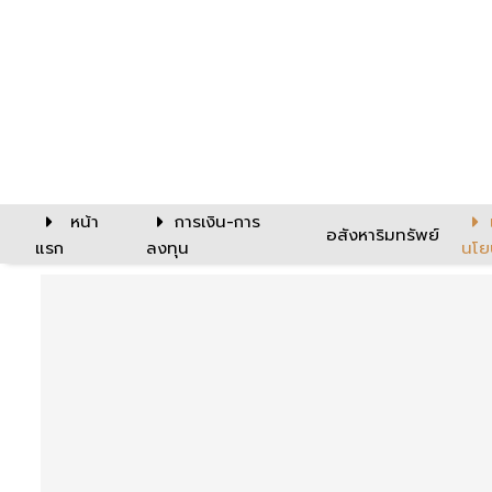
หน้า
การเงิน-การ
อสังหาริมทรัพย์
แรก
ลงทุน
นโย