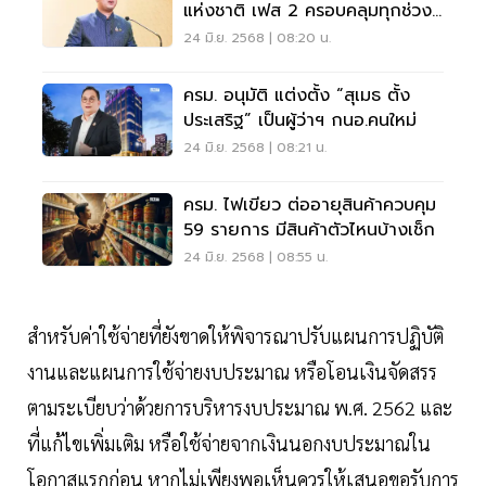
แห่งชาติ เฟส 2 ครอบคลุมทุกช่วง
วัย
24 มิ.ย. 2568 | 08:20 น.
ครม. อนุมัติ แต่งตั้ง “สุเมธ ตั้ง
ประเสริฐ” เป็นผู้ว่าฯ กนอ.คนใหม่
24 มิ.ย. 2568 | 08:21 น.
ครม. ไฟเขียว ต่ออายุสินค้าควบคุม
59 รายการ มีสินค้าตัวไหนบ้างเช็ก
24 มิ.ย. 2568 | 08:55 น.
สำหรับค่าใช้จ่ายที่ยังขาดให้พิจารณาปรับแผนการปฏิบัติ
งานและแผนการใช้จ่ายงบประมาณ หรือโอนเงินจัดสรร
ตามระเบียบว่าด้วยการบริหารงบประมาณ พ.ศ. 2562 และ
ที่แก้ไขเพิ่มเติม หรือใช้จ่ายจากเงินนอกงบประมาณใน
โอกาสแรกก่อน หากไม่เพียงพอเห็นควรให้เสนอขอรับการ