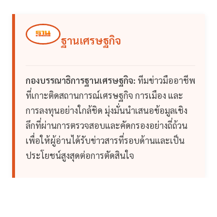
ฐานเศรษฐกิจ
กองบรรณาธิการฐานเศรษฐกิจ:
ทีมข่าวมืออาชีพ
ที่เกาะติดสถานการณ์เศรษฐกิจ การเมือง และ
การลงทุนอย่างใกล้ชิด มุ่งมั่นนำเสนอข้อมูลเชิง
ลึกที่ผ่านการตรวจสอบและคัดกรองอย่างถี่ถ้วน
เพื่อให้ผู้อ่านได้รับข่าวสารที่รอบด้านและเป็น
ประโยชน์สูงสุดต่อการตัดสินใจ