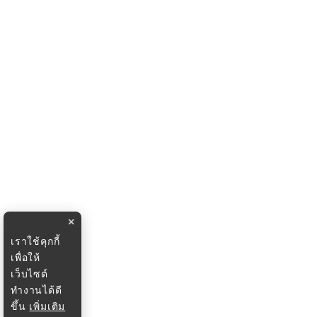
×
เราใช้คุกกี้
เพื่อให้
เว็บไซต์
ทำงานได้ดี
ขึ้น
เพิ่มเติม