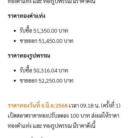
ทองคำแท่ง และ ทองรูปพรรณ มีราคาดังนี้
ราคาทองคำแท่ง
รับซื้อ 51,350.00 บาท
ขายออก 51,450.00 บาท
ราคาทองรูปพรรณ
รับซื้อ 50,316.04 บาท
ขายออก 52,250.00 บาท
ราคาทองวันที่ 6 มิ.ย.2568
เวลา 09.18 น. (ครั้งที่ 1)
เปิดตลาดราคาทองปรับลดลง 100 บาท ส่งผลให้ราคา
ทองคำแท่ง และ ทองรูปพรรณ มีราคาดังนี้