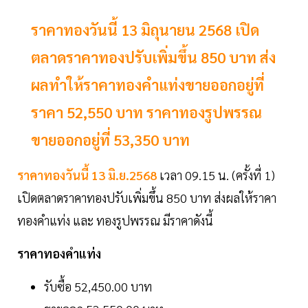
ราคาทองวันนี้ 13 มิถุนายน 2568 เปิด
ตลาดราคาทองปรับเพิ่มขึ้น 850 บาท ส่ง
ผลทำให้ราคาทองคำแท่งขายออกอยู่ที่
ราคา 52,550 บาท ราคาทองรูปพรรณ
ขายออกอยู่ที่ 53,350 บาท
ราคาทองวันนี้ 13 มิ.ย.2568
เวลา 09.15 น. (ครั้งที่ 1)
เปิดตลาดราคาทองปรับเพิ่มขึ้น 850 บาท ส่งผลให้ราคา
ทองคำแท่ง และ ทองรูปพรรณ มีราคาดังนี้
ราคาทองคำแท่ง
รับซื้อ 52,450.00 บาท