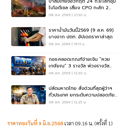
ปาล์มไทยจ่อวิกฤต 24 ก.ย.เลิกอุ้ม
ไบโอดีเซล เสี่ยง CPO ทะลัก 2
ล้านตัน
08 ส.ค. 2569 | 21:30 น.
ราคาน้ำมันวันนี้2569 (9 ส.ค. 69)
บางจาก ปตท. อัปเดตราคาล่าสุด
08 ส.ค. 2569 | 19:11 น.
กอช.คลอดเกณฑ์จ่ายเงิน “หวย
เกษียณ” 3 รางวัล พ่วงรางวัล
พิเศษ
08 ส.ค. 2569 | 12:30 น.
ปลัดมหาดไทย สั่งด่วนที่สุดผู้ว่าฯ
ทั่วประเทศ ยกระดับความปลอดภัย
โรงเรียน
08 ส.ค. 2569 | 12:25 น.
ราคาทองวันที่ 9 มิ.ย.2568
เวลา 09.16 น. (ครั้งที่ 1)