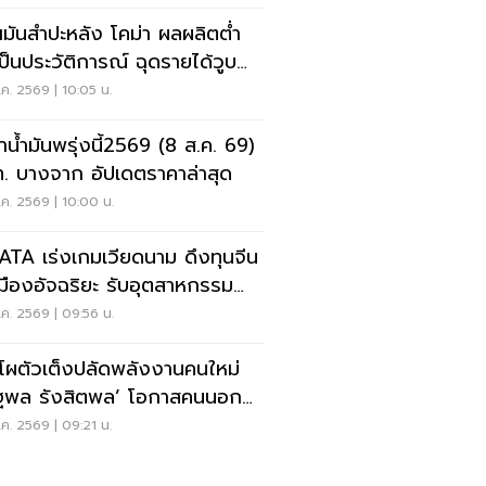
ฯมันสำปะหลัง โคม่า ผลผลิตต่ำ
เป็นประวัติการณ์ ฉุดรายได้วูบ
 8.5 หมื่นล้าน
ค. 2569 | 10:05 น.
าน้ำมันพรุ่งนี้2569 (8 ส.ค. 69)
. บางจาก อัปเดตราคาล่าสุด
ค. 2569 | 10:00 น.
TA เร่งเกมเวียดนาม ดึงทุนจีน
นเมืองอัจฉริยะ รับอุตสาหกรรม
ทค
ค. 2569 | 09:56 น.
ดโผตัวเต็งปลัดพลังงานคนใหม่
ล รังสิตพล’ โอกาสคนนอกมา
ง 95%
ค. 2569 | 09:21 น.