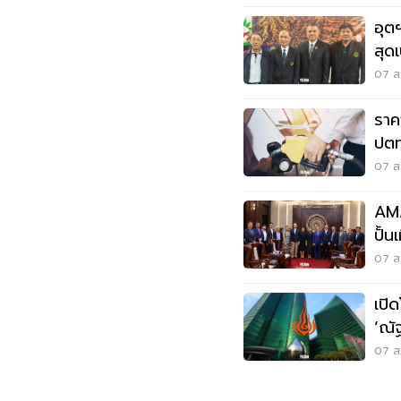
อุต
สุด
กว่า
07 ส.
ราค
ปตท
07 ส.
AMA
ปั้
ไฮเ
07 ส.
เปิ
‘ณัฐพ
แร
07 ส.