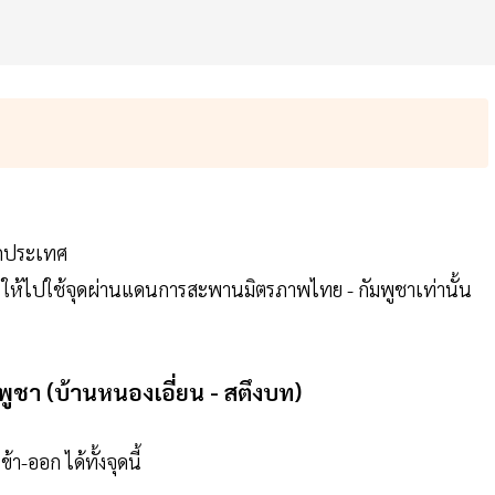
อกประเทศ
ก ให้ไปใช้จุดผ่านแดนการสะพานมิตรภาพไทย - กัมพูชาเท่านั้น
ชา (บ้านหนองเอี่ยน - สตึงบท)
-ออก ได้ทั้งจุดนี้