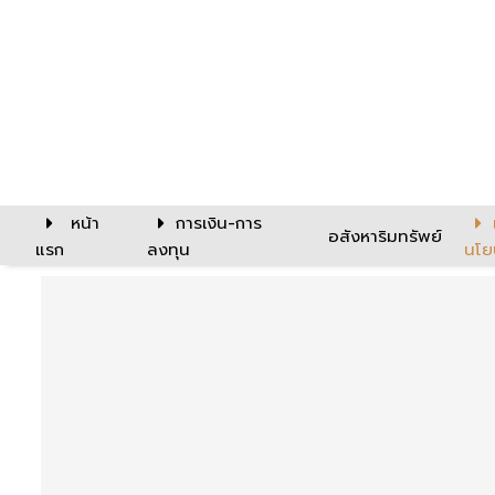
หน้า
การเงิน-การ
อสังหาริมทรัพย์
แรก
ลงทุน
นโย