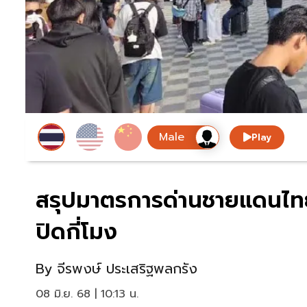
Play
สรุปมาตรการด่านชายแดนไทย-ก
ปิดกี่โมง
By
จีรพงษ์ ประเสริฐพลกรัง
08 มิ.ย. 68 | 10:13 น.