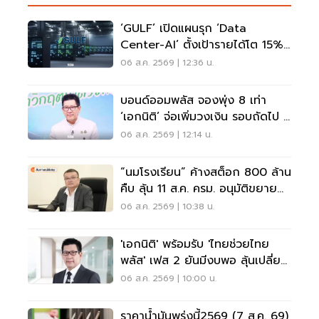
‘GULF’ เปิดแผนรุก ‘Data
Center-AI’ ตั้งเป้ารายได้โต 15%
เดินหน้าลงทุนยุโรป
06 ส.ค. 2569 | 12:36 น.
บอนด์ออมพลัส จองพุ่ง 8 เท่า
‘เอกนิติ’ จ่อเพิ่มวงเงิน รอบถัดไป 4
ก.ย.นี้
06 ส.ค. 2569 | 12:14 น.
“นมโรงเรียน” ค้างสต็อก 800 ล้าน
คืบ ลุ้น 11 ส.ค. ครม. อนุมัติขยาย
ถึง ม.3
06 ส.ค. 2569 | 10:38 น.
'เอกนิติ' พร้อมรับ 'ไทยช่วยไทย
พลัส' เฟส 2 ยันมีงบพอ ลุ้นเปลี่ยน
สูตรคืน 'คนละครึ่ง'
06 ส.ค. 2569 | 10:00 น.
ราคาน้ำมันพรุ่งนี้2569 (7 ส.ค. 69)