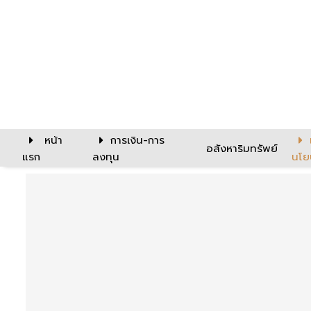
หน้า
การเงิน-การ
อสังหาริมทรัพย์
แรก
ลงทุน
นโย