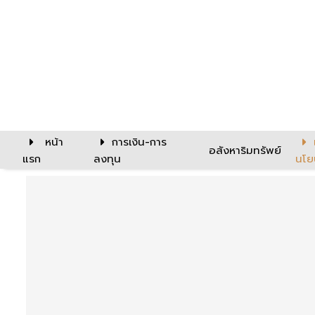
หน้า
การเงิน-การ
อสังหาริมทรัพย์
แรก
ลงทุน
นโย