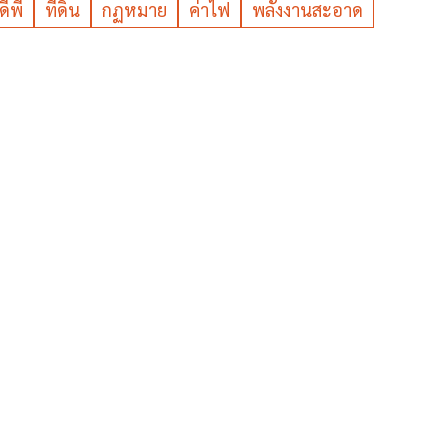
ีดีพี
ที่ดิน
กฏหมาย
ค่าไฟ
พลังงานสะอาด