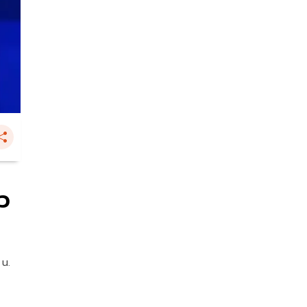
าว
 น.