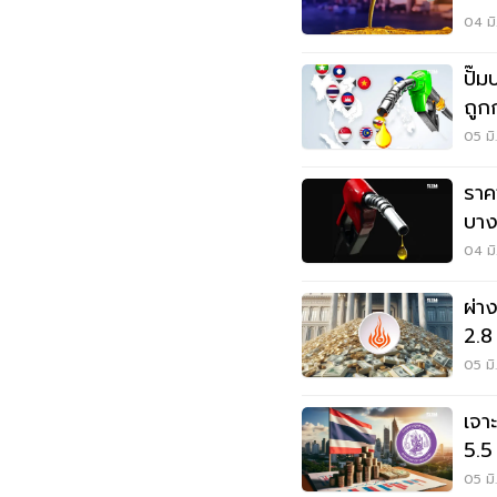
04 มิ
ปั๊
ถูก
05 มิ
ราค
บาง
04 มิ
ผ่า
2.8 
05 มิ
เจา
5.5
อะไ
05 มิ