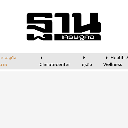
เศรษฐกิจ-
Health 
บาย
Climatecenter
ธุรกิจ
Wellness