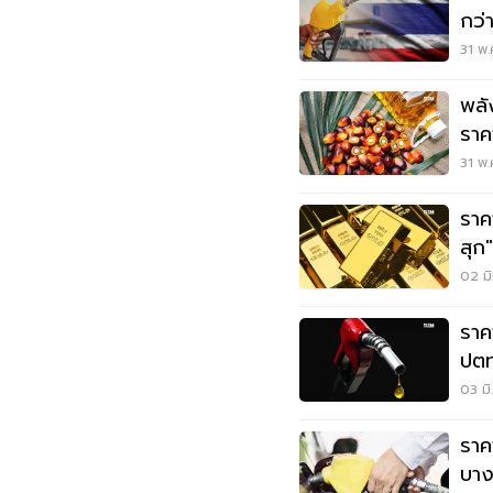
กว่
31 พ.
พลั
ราค
31 พ.
ราค
สุก
02 มิ
ราค
ปตท
03 มิ
ราค
บาง