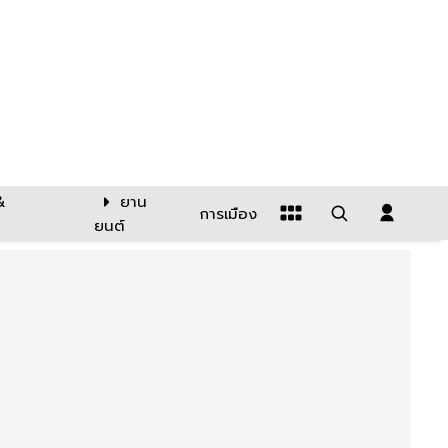
&
ยาน
การเมือง
ยนต์