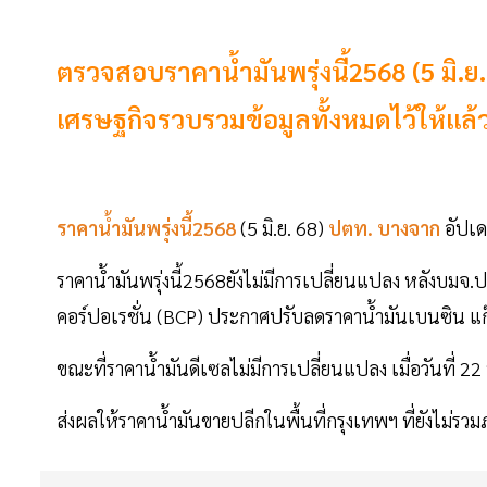
ตรวจสอบราคาน้ำมันพรุ่งนี้2568 (5 มิ.
เศรษฐกิจรวบรวมข้อมูลทั้งหมดไว้ให้แล้วท
ราคาน้ำมันพรุ่งนี้2568
(5 มิ.ย. 68)
ปตท. บางจาก
อัปเด
ราคาน้ำมันพรุ่งนี้2568ยังไม่มีการเปลี่ยนแปลง หลังบม
คอร์ปอเรชั่น (BCP) ประกาศปรับลดราคาน้ำมันเบนซิน แก๊
ขณะที่ราคาน้ำมันดีเซลไม่มีการเปลี่ยนแปลง เมื่อวันที่ 22
ส่งผลให้ราคาน้ำมันขายปลีกในพื้นที่กรุงเทพฯ ที่ยังไม่รวมภาษ