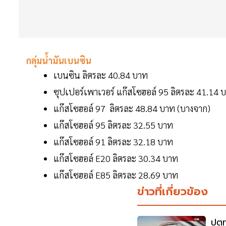
กลุ่มน้ำมันเบนซิน
เบนซิน ลิตรละ 40.84 บาท
ซุปเปอร์เพาเวอร์ แก๊สโซฮอล์ 95 ลิตรละ 41.14 บ
แก๊สโซฮอล์ 97 ลิตรละ 48.84 บาท (บางจาก)
แก๊สโซฮอล์ 95 ลิตรละ 32.55 บาท
แก๊สโซฮอล์ 91 ลิตรละ 32.18 บาท
แก๊สโซฮอล์ E20 ลิตรละ 30.34 บาท
แก๊สโซฮอล์ E85 ลิตรละ 28.69 บาท
ข่าวที่เกี่ยวข้อง
ปตท