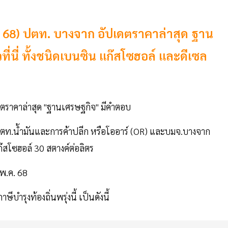
ย. 68) ปตท. บางจาก อัปเดตราคาล่าสุด ฐาน
ี่นี่ ทั้งชนิดเบนซิน แก๊สโซฮอล์ และดีเซล
ตราคาล่าสุด "ฐานเศรษฐกิจ" มีคำตอบ
จ.ปตท.น้ำมันและการค้าปลีก หรือโออาร์ (OR) และบมจ.บางจาก
สโซฮอล์ 30 สตางค์ต่อลิตร
 พ.ค. 68
ีบำรุงท้องถิ่นพรุ่งนี้ เป็นดังนี้