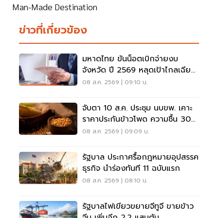
Man-Made Destination
ข่าวที่เกี่ยวข้อง
มหาดไทย ขันน็อตเบิกจ่ายงบ
จังหวัด ปี 2569 หลุดเป้าไกลเฉียด
40%
08 ส.ค. 2569 | 09:10 น.
จับตา 10 ส.ค. ประชุม นบขพ. เคาะ
ราคาประกันข้าวโพด ความชื้น 30%
ราคา 7.50 บาทต่อกิโลกรัม
08 ส.ค. 2569 | 09:09 น.
รัฐบาล ประกาศรื้อกฎหมายอุปสรรค
ธุรกิจ นำร่องทันที 11 ฉบับแรก
08 ส.ค. 2569 | 08:10 น.
รัฐบาลไฟเขียวขยายจีทูจี ขายข้าว
จีน เพิ่มอีก 2.2 แสนตัน