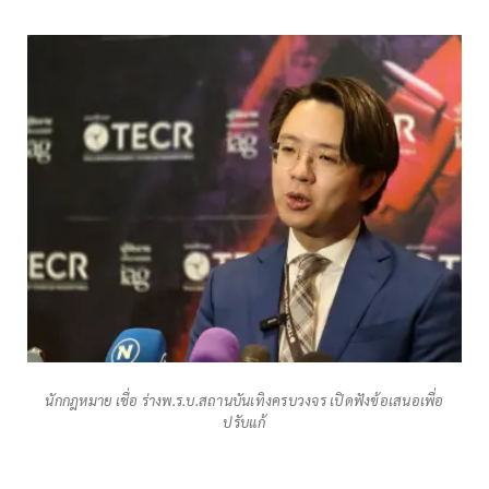
นักกฎหมาย เชื่อ ร่างพ.ร.บ.สถานบันเทิงครบวงจร เปิดฟังข้อเสนอเพื่อ
ปรับแก้