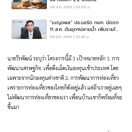
08 ส.ค. 2569 | 06:00 น.
“เบญจพล” ปธ.บอร์ด กยท. นัดถก
11 ส.ค. ดันอุตฯปลายน้ำ เพิ่มรายได้
สวนยาง
08 ส.ค. 2569 | 05:38 น.
นายวีรพัฒน์ ระบุว่า โครงการนี้มี 3 เป้าหมายหลัก 1. การ
พัฒนาเศรษฐกิจ เพื่อดึงเม็ดเงินลงทุนเข้าประเทศ โดย
เฉพาะจากนักลงทุนต่างชาติ 2. การพัฒนาการท่องเที่ยว
เพราะการท่องเที่ยวของไทยก็ดังอยู่แล้ว แต่ถ้าเราอยู่เฉยๆ
ไม่พัฒนาการท่องเที่ยวของเรา เพื่อนบ้านเขาก็พร้อมที่จะ
ขึ้นมา