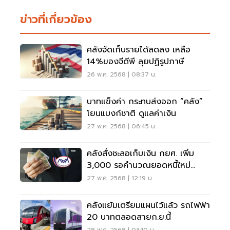
ข่าวที่เกี่ยวข้อง
คลังจัดเก็บรายได้ลดลง เหลือ
14%ของจีดีพี ลุยปฏิรูปภาษี
26 พ.ค. 2568 | 08:37 น.
บาทแข็งค่า กระทบส่งออก “คลัง”
โยนแบงก์ชาติ ดูแลค่าเงิน
27 พ.ค. 2568 | 06:45 น.
คลังสั่งชะลอเก็บเงิน กยศ. เพิ่ม
3,000 รอคำนวณยอดหนี้ใหม่
ก.ค.นี้
27 พ.ค. 2568 | 12:19 น.
คลังแย้มเตรียมแผนไว้แล้ว รถไฟฟ้า
20 บาทตลอดสายก.ย.นี้