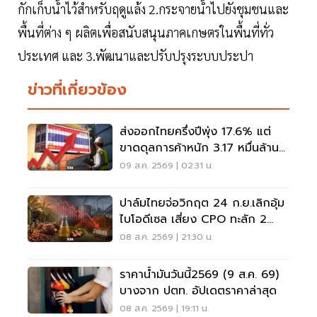
กักเก็บน้ำไว้สำหรับฤดูแล้ง 2.กระจายน้ำไปยังชุมชนและ
พื้นที่ต่าง ๆ ผลิตเพื่อสนับสนุนภาคเกษตรในพื้นที่ทั่ว
ประเทศ และ 3.พัฒนาและปรับปรุงระบบประปา
ข่าวที่เกี่ยวข้อง
ส่งออกไทยครึ่งปีพุ่ง 17.6% แต่
ขาดดุลการค้าหนัก 3.17 หมื่นล้าน
ดอลลาร์
09 ส.ค. 2569 | 02:31 น.
ปาล์มไทยจ่อวิกฤต 24 ก.ย.เลิกอุ้ม
ไบโอดีเซล เสี่ยง CPO ทะลัก 2
ล้านตัน
08 ส.ค. 2569 | 21:30 น.
ราคาน้ำมันวันนี้2569 (9 ส.ค. 69)
บางจาก ปตท. อัปเดตราคาล่าสุด
08 ส.ค. 2569 | 19:11 น.