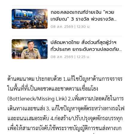
กอช.คลอดเกณฑ์จ่ายเงิน “หวย
เกษียณ” 3 รางวัล พ่วงรางวัล
พิเศษ
08 ส.ค. 2569 | 12:30 น.
ปลัดมหาดไทย สั่งด่วนที่สุดผู้ว่าฯ
ทั่วประเทศ ยกระดับความปลอดภัย
โรงเรียน
08 ส.ค. 2569 | 12:25 น.
ด้านคมนาคม ประกอบด้วย 1.แก้ไขปัญหาด้านการจราจร
ในพื้นที่ที่เป็นคอขวดและขาดความเชื่อมโยง
(Bottleneck/Missing Link) 2.เพิ่มความปลอดภัยในการ
เดินทางและขนส่ง 3. แก้ไขปัญหาจุดตัดระหว่างทางรถไฟ
และถนนเสมอระดับ 4.ก่อสร้าง/ปรับปรุงจุดพักรถบรรทุก
เพื่อให้สามารถบังคับใช้พระราชบัญญัติการขนส่งทางบก