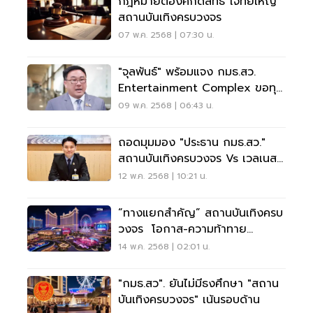
กฎหมายต้องศักดิ์สิทธิ์ โจทย์ใหญ่
สถานบันเทิงครบวงจร
07 พ.ค. 2568 | 07:30 น.
"จุลพันธ์" พร้อมแจง กมธ.สว.
Entertainment Complex ขอทุก
ฝ่ายเปิดใจ
09 พ.ค. 2568 | 06:43 น.
ถอดมุมมอง "ประธาน กมธ.สว."
สถานบันเทิงครบวงจร Vs เวลเนส
คอมเพล็กซ์
12 พ.ค. 2568 | 10:21 น.
“ทางแยกสำคัญ” สถานบันเทิงครบ
วงจร โอกาส-ความท้าทาย
“อนาคตเศรษฐกิจไทย”
14 พ.ค. 2568 | 02:01 น.
"กมธ.สว". ยันไม่มีธงศึกษา "สถาน
บันเทิงครบวงจร" เน้นรอบด้าน