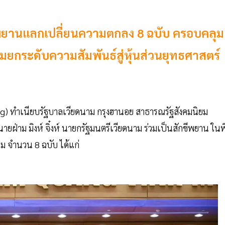
ีพยานแลกเปลี่ยนความตกลง 8 ฉบับ ครอบคลุม
มยกระดับความสัมพันธ์สู่หุ้นส่วนยุทธศาสตร์
ong) ทำเนียบรัฐบาลเวียดนาม กรุงฮานอย สาธารณรัฐสังคมนิยม
่าม มิงห์ จิ๋งห์ นายกรัฐมนตรีเวียดนาม ร่วมเป็นสักขีพยาน ในพิ
ม จำนวน 8 ฉบับ ได้แก่