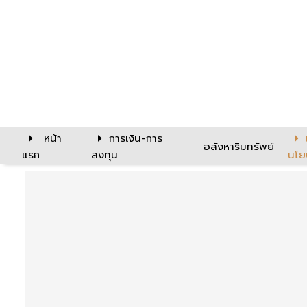
หน้า
การเงิน-การ
อสังหาริมทรัพย์
แรก
ลงทุน
นโย