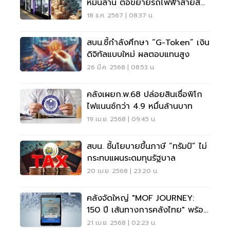
หมื่นล้าน ต่อขยายรถไฟฟ้าสายสี
ม่วง
18 ธ.ค. 2567 | 08:37 น.
สบน.ชี้กำลังศึกษา “G-Token” เงิน
ดิจิทัลแบบใหม่ ผลตอบแทนสูง
26 มี.ค. 2568 | 08:53 น.
คลังเผยก.พ.68 ปล่อยสินเชื่อพิโก
ไฟแนนซ์กว่า 4.9 หมื่นล้านบาท
19 เม.ย. 2568 | 09:45 น.
สบน. ชี้นโยบายขึ้นภาษี “ทรัมป์” ไม่
กระทบแผนระดมทุนรัฐบาล
20 เม.ย. 2568 | 23:20 น.
คลังจัดใหญ่ "MOF JOURNEY:
150 ปี เส้นทางการคลังไทย" พร้อม
ออกสลากฯ นอกสถานที่
21 เม.ย. 2568 | 02:23 น.