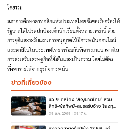
โดยรวม
สภาการศึกษาคาทอลิกแห่งประเทศไทย จึงขอเรียกร้องให้
รัฐบาลได้โปรดปกป้องเด็กนักเรียนทั้งหลายเหล่านี้ ด้วย
การยุติและระงับแผนการอนุญาตให้มีการพนันออนไลน์
และคาสิโนในประเทศไทย พร้อมกับพิจารณาแนวทางใน
การส่งเสริมเศรษฐกิจที่ยั่งยืนและเป็นธรรม โดยไม่ต้อง
พึ่งพารายได้จากธุรกิจการพนัน
ข่าวที่เกี่ยวข้อง
แฉ 9 กลโกง ‘สัญชาติไทย’ สวม
สิทธิ-พ่อทิพย์-สมรสรับจ้าง โยงทุน
สีเทา
09 ส.ค. 2569 | 09:17 น.
ส่งออกไทยครึ่งปีพุ่ง 17.6% แต่