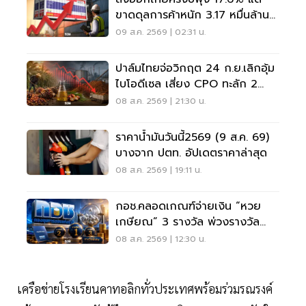
ขาดดุลการค้าหนัก 3.17 หมื่นล้าน
ดอลลาร์
09 ส.ค. 2569 | 02:31 น.
ปาล์มไทยจ่อวิกฤต 24 ก.ย.เลิกอุ้ม
ไบโอดีเซล เสี่ยง CPO ทะลัก 2
ล้านตัน
08 ส.ค. 2569 | 21:30 น.
ราคาน้ำมันวันนี้2569 (9 ส.ค. 69)
บางจาก ปตท. อัปเดตราคาล่าสุด
08 ส.ค. 2569 | 19:11 น.
กอช.คลอดเกณฑ์จ่ายเงิน “หวย
เกษียณ” 3 รางวัล พ่วงรางวัล
พิเศษ
08 ส.ค. 2569 | 12:30 น.
เครือข่ายโรงเรียนคาทอลิกทั่วประเทศพร้อมร่วมรณรงค์