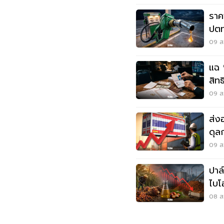
ราค
ปตท
09 ส.
แฉ 
สิท
สีเท
09 ส.
ส่ง
ดุล
ดอล
09 ส.
ปาล
ไบโ
ตัน
08 ส.