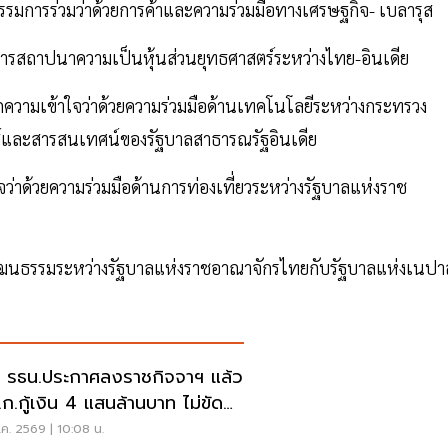
กรรมการร่วมว่าด้วยการค้าและความร่วมมือทางเศรษฐกิจ- เบลารุส
การสถาปนาความเป็นหุ้นส่วนยุทธศาสตร์ระหว่างไทย-อินเดีย
กความเข้าใจว่าด้วยความร่วมมือด้านเทคโนโลยีระหว่างกระทรวง
กส์และสารสนเทศน์ของรัฐบาลสาธารณรัฐอินเดีย
ว่าด้วยความร่วมมือด้านการท่องเที่ยวระหว่างรัฐบาลแห่งราช
ัฒนธรรมระหว่างรัฐบาลแห่งราชอาณาจักรไทยกับรัฐบาลแห่งเนปา
 รธน.ประกาศลงราชกิจจาฯ แล้ว
.ก.กู้เงิน 4 แสนล้านบาท ไม่ขัด
ธรรมนูญ
ค. 2569 | 10:08 น.