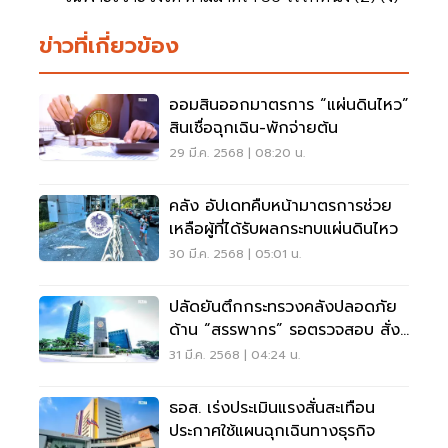
ข่าวที่เกี่ยวข้อง
ออมสินออกมาตรการ “แผ่นดินไหว”
สินเชื่อฉุกเฉิน-พักจ่ายต้น
29 มี.ค. 2568 | 08:20 น.
คลัง อัปเดทคืบหน้ามาตรการช่วย
เหลือผู้ที่ได้รับผลกระทบแผ่นดินไหว
30 มี.ค. 2568 | 05:01 น.
ปลัดยันตึกกระทรวงคลังปลอดภัย
ด้าน “สรรพากร” รอตรวจสอบ สั่ง
WFH
31 มี.ค. 2568 | 04:24 น.
ธอส. เร่งประเมินแรงสั่นสะเทือน
ประกาศใช้แผนฉุกเฉินทางธุรกิจ