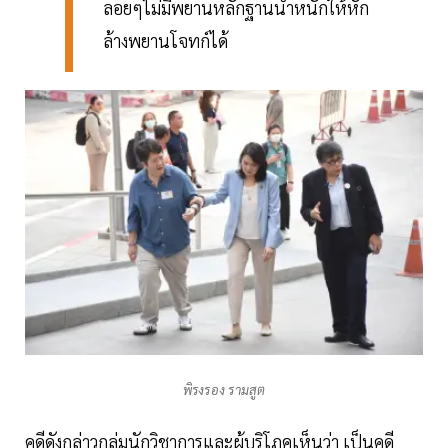
ลอยๆไม่มีพยานหลักฐานน้ำหนักให้หัก
ล้างพยานโจทก์ได้
พิรงรอง รามสูต
คดีดังกล่าวกลุ่มนักวิชาการและผู้บริโภคเห็นว่า เป็นคดี