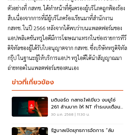
ตัวอย่างที่ กสทช. ได้ทำหน้าที่คุ้มครองผู้บริโภคถูกฟ้องร้อง
สืบเนื่องจากการที่มีผู้บริโภคร้องเรียนมาที่สำนักงาน
กสทช. ในปี 2566 หลังจากได้พบว่าบนแพลตฟอร์มของ
แอปพลิเคชันทรูไอดีมีการโฆษณาแทรกในช่องรายการทีวี
ดิจิทัลของผู้ได้รับใบอนุญาตจาก กสทช. ซึ่งบริษัททรูดิจิทัล
กรุ๊ป ในฐานะผู้ให้บริการแอปฯ ทรูไอดีได้นำสัญญาณมา
ถ่ายทอดในแพลตฟอร์มของตนเอง
ข่าวที่เกี่ยวข้อง
มติบอร์ด กสทช.ไฟเขียว งบยูโซ่
261 ล้านบาท ให้ NT ทำระบบเตือน
ภัยมือถือ
30 ม.ค. 2568 | 11:30 น.
รัฐบาลเปิดยุทธการจัดการ “ล้ม