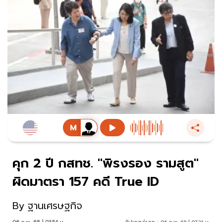
คุก 2 ปี กสทช. "พิรงรอง รามสูต"
ผิดมาตรา 157 คดี True ID
By
ฐานเศรษฐกิจ