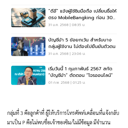
“ดีอี” แจ้งผู้ใช้ซิมมือถือ เปลี่ยนชื่อให้
ตรง MobileBangking ก่อน 30
เมษายน
31 ม.ค. 2568 | 08:35 น.
บัญชีม้า 5 ข้อยกเว้น สำหรับบาง
กลุ่มผู้ใช้งาน ไม่ต้องไปยืนยันตัวตน
31 ม.ค. 2568 | 23:06 น.
เริ่มวันนี้ 1 กุมภาพันธ์ 2567 สกัด
“บัญชีม้า” ตัดตอน “โจรออนไลน์”
01 ก.พ. 2568 | 01:25 น.
กลุ่มที่ 3 คือลูกค้าที่ ผู้ให้บริการโทรศัพท์เคลื่อนที่แจ้งกลับ
มาเป็น P คือไม่พบชื่อเจ้าของซิม/ไม่มีข้อมูล มีจำนวน