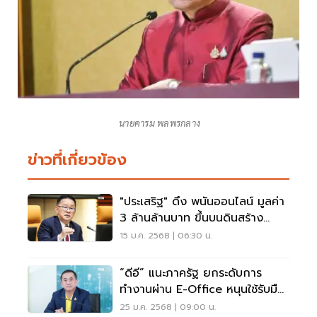
นายคารม พลพรกลาง
ข่าวที่เกี่ยวข้อง
"ประเสริฐ" ดึง พนันออนไลน์ มูลค่า
3 ล้านล้านบาท ขึ้นบนดินสร้าง
มูลค่าเศรษฐกิจ
15 ม.ค. 2568 | 06:30 น.
“ดีอี” แนะภาครัฐ ยกระดับการ
ทำงานผ่าน E-Office หนุนใช้รับมือ
ฝุ่น PM 2.5
25 ม.ค. 2568 | 09:00 น.