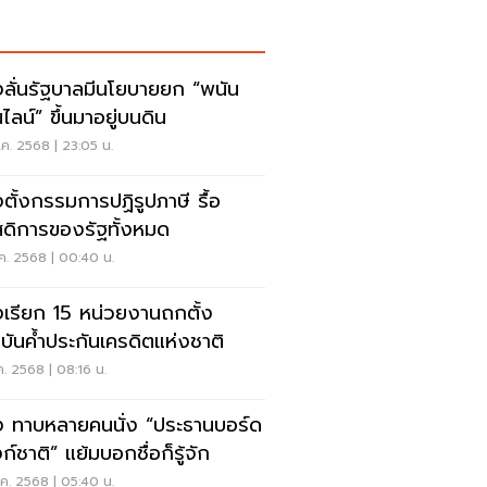
งลั่นรัฐบาลมีนโยบายยก “พนัน
ไลน์” ขึ้นมาอยู่บนดิน
ค. 2568 | 23:05 น.
งตั้งกรรมการปฏิรูปภาษี รื้อ
สดิการของรัฐทั้งหมด
ค. 2568 | 00:40 น.
งเรียก 15 หน่วยงานถกตั้ง
บันค้ำประกันเครดิตแห่งชาติ
ค. 2568 | 08:16 น.
ง ทาบหลายคนนั่ง “ประธานบอร์ด
์ชาติ” แย้มบอกชื่อก็รู้จัก
ค. 2568 | 05:40 น.