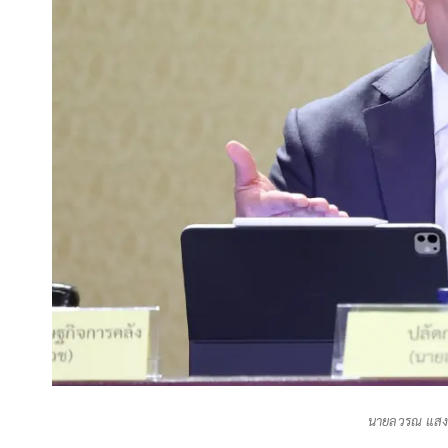
นายลวรณ แสง