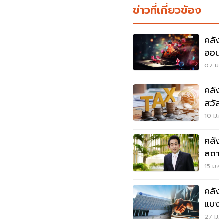
ข่าวที่เกี่ยวข้อง
คลั
ออน
07 ม.
คลั
สวั
10 ม.
คลั
สถา
15 ม.
คลั
แบงก
27 ม.