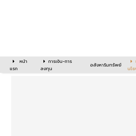
หน้า
การเงิน-การ
อสังหาริมทรัพย์
แรก
ลงทุน
นโย