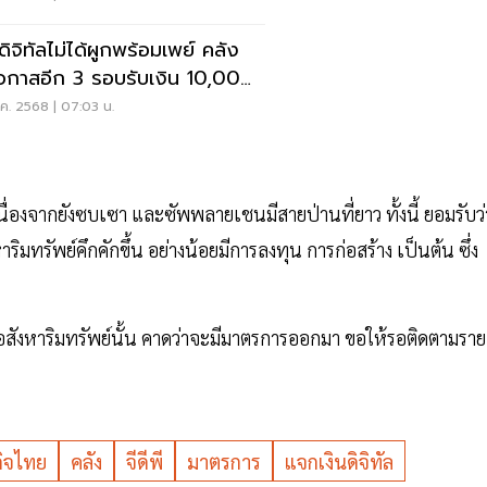
ดิจิทัลไม่ได้ผูกพร้อมเพย์ คลัง
โอกาสอีก 3 รอบรับเงิน 10,000
ท
ค. 2568 | 07:03 น.
 เนื่องจากยังซบเซา และซัพพลายเชนมีสายป่านที่ยาว ทั้งนี้ ยอมรับว่
มทรัพย์คึกคักขึ้น อย่างน้อยมีการลงทุน การก่อสร้าง เป็นต้น ซึ่ง
งหาริมทรัพย์นั้น คาดว่าจะมีมาตรการออกมา ขอให้รอติดตามราย
ิจไทย
คลัง
จีดีพี
มาตรการ
แจกเงินดิจิทัล