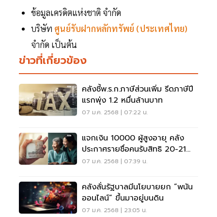
ข้อมูลเครดิตแห่งชาติ จำกัด
บริษัท
ศูนย์รับฝากหลักทรัพย์ (ประเทศไทย)
จำกัด เป็นต้น
ข่าวที่เกี่ยวข้อง
คลังชี้พ.ร.ก.ภาษีส่วนเพิ่ม รีดภาษีปี
แรกพุ่ง 1.2 หมื่นล้านบาท
07 ม.ค. 2568 | 07:22 น.
แจกเงิน 10000 ผู้สูงอายุ คลัง
ประกาศรายชื่อคนรับสิทธิ 20-21
ม.ค.นี้
07 ม.ค. 2568 | 07:39 น.
คลังลั่นรัฐบาลมีนโยบายยก “พนัน
ออนไลน์” ขึ้นมาอยู่บนดิน
07 ม.ค. 2568 | 23:05 น.