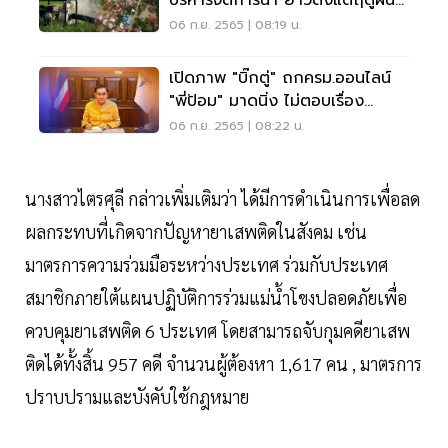
บริหารจัดการน้ำ ยาวตั้งแต่ฤดูฝน
ชนฤดูแล้ง
06 ก.ย. 2565 | 08:19 น.
เปิดภาพ "บิ๊กตู่" ถกครม.ออนไลน์
"พี่ป้อม" มาดนิ่ง ไม่ตอบเรื่อง
การเมือง
06 ก.ย. 2565 | 08:22 น.
นางสาวไตรศุลี กล่าวเพิ่มเติมว่า ได้มีการดำเนินการเพื่อลด
ผลกระทบที่เกิดจากปัญหายาเสพติดในสังคม เช่น
มาตรการความร่วมมือระหว่างประเทศ ร่วมกับประเทศ
สมาชิกภายใต้แผนปฏิบัติการร่วมแม่น้ำโขงปลอดภัยเพื่อ
ควบคุมยาเสพติด 6 ประเทศ โดยสามารถจับกุมคดียาเสพ
ติดได้ทั้งสิ้น 957 คดี จำนวนผู้ต้องหา 1,617 คน , มาตรการ
ปราบปรามและบังคับใช้กฎหมาย