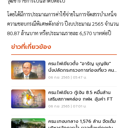
วุฒิข้าราชการเป็นลำดับต่อไป
โดยได้มีการประมาณการค่าใช้จ่ายในการจัดสรรบำเหน็จ
ความชอบกรณีพิเศษดังกล่าว ปีงบประมาณ 2565 จำนวน
80.87 ล้านบาท หรือประมาณรายละ 6,570 บาทต่อปี
ข่าวที่เกี่ยวข้อง
ครม.ไฟเขียวตั้ง "อารัญ บุญชัย"
นั่งปลัดกระทรวงการท่องเที่ยว คน
ใหม่
06 ก.ย. 2565 | 05:47 น.
ครม.ไฟเขียว กู้เงิน 8.5 หมื่นล้าน
เสริมสภาพคล่อง กฟผ. อุ้มค่า FT
06 ก.ย. 2565 | 07:01 น.
ครม.เทงบกลาง 1,576 ล้าน จัดเต็ม