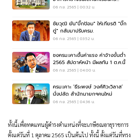
ประเทศ
06 ก.ย. 2565 | 00:32 น.
ชัยวุฒิ ยัน"บิ๊กป้อม" ให้เกียรติ "บิ๊ก
ตู่" กลับมาปรับครม.
06 ก.ย. 2565 | 03:52 น.
ชงครม.เคาะขึ้นค่าแรง ค่าจ้างขั้นต่ำ
2565 สัปดาห์หน้า มีผลทัน 1 ต.ค.นี้
06 ก.ย. 2565 | 04:00 น.
ครม.เคาะ ‘ธีระพงษ์ วงศ์ศิวะวิลาส’
นั่งปลัด สำนักนายกฯคนใหม่
06 ก.ย. 2565 | 04:36 น.
ทั้งนี้เพื่อทดแทนผู้ดำรงตำแหน่งที่จะเกษียณอายุราชการ
ตั้งแต่วันที่ 1 ตุลาคม 2565 เป็นต้นไป ทั้งนี้ ตั้งแต่วันที่ทรง