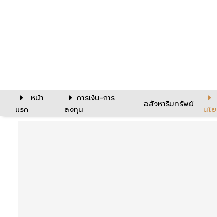
หน้า
การเงิน-การ
อสังหาริมทรัพย์
แรก
ลงทุน
นโย