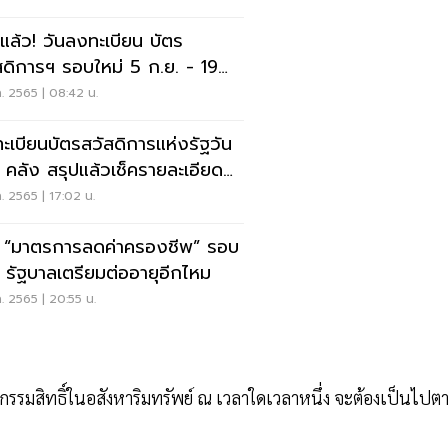
ะแล้ว! วันลงทะเบียน บัตร
สดิการฯ รอบใหม่ 5 ก.ย. - 19
. 65
ค. 2565 | 08:42 น.
ะเบียนบัตรสวัสดิการแห่งรัฐวัน
 คลัง สรุปแล้วเช็ครายละเอียดที่
ค. 2565 | 17:02 น.
ค “มาตรการลดค่าครองชีพ” รอบ
่ รัฐบาลเตรียมต่ออายุอีกไหม
ค. 2565 | 20:55 น.
อมีกรรมสิทธิ์ในอสังหาริมทรัพย์ ณ เวลาใดเวลาหนึ่ง จะต้องเป็นไปต