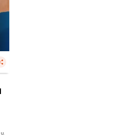
น
 น.