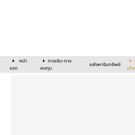
หน้า
การเงิน-การ
อสังหาริมทรัพย์
แรก
ลงทุน
นโย