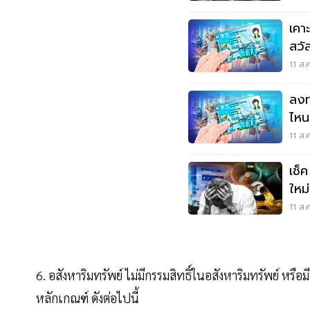
เคา
สวั
ต.ค
11 ส.
ลงท
ไหน
นี่
11 ส.
เช็
ใหม
11 ส.
6. อสังหาริมทรัพย์ ไม่มีกรรมสิทธิ์ในอสังหาริมทรัพย์ หรื
หลักเกณฑ์ ดังต่อไปนี้