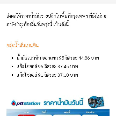
ส่งผลให้ราคาน้ำมันขายปลีกในพื้นที่กรุงเทพฯ ที่ยังไม่รวม
ภาษีบำรุงท้องถิ่นวันพรุ่งนี้ เป็นดังนี้
กลุ่มน้ำมันเบนซิน
น้ำมันเบนซิน ออกเทน 95 ลิตรละ 44.86 บาท
แก๊สโซฮอล์ 95 ลิตรละ 37.45 บาท
แก๊สโซฮอล์ 91 ลิตรละ 37.18 บาท