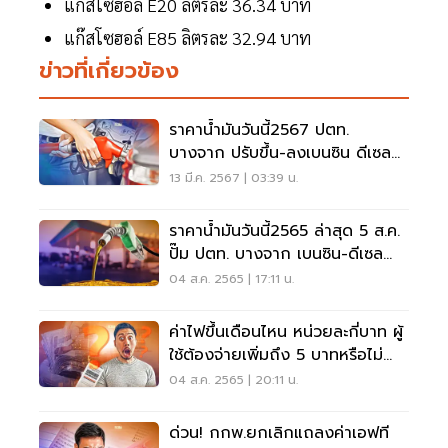
แก๊สโซฮอล์ E20 ลิตรละ 36.34 บาท
แก๊สโซฮอล์ E85 ลิตรละ 32.94 บาท
ข่าวที่เกี่ยวข้อง
ราคาน้ำมันวันนี้2567 ปตท.
บางจาก ปรับขึ้น-ลงเบนซิน ดีเซลกี่
รอบ อัปเดทล่าสุด
13 มี.ค. 2567 | 03:39 น.
ราคาน้ำมันวันนี้2565 ล่าสุด 5 ส.ค.
ปั๊ม ปตท. บางจาก เบนซิน-ดีเซล
ลิตรละกี่บาท
04 ส.ค. 2565 | 17:11 น.
ค่าไฟขึ้นเดือนไหน หน่วยละกี่บาท ผู้
ใช้ต้องจ่ายเพิ่มถึง 5 บาทหรือไม่
เช็คเลย
04 ส.ค. 2565 | 20:11 น.
ด่วน! กกพ.ยกเลิกแถลงค่าเอฟที