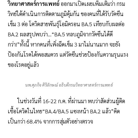
วิทยาศาสตร์การแพทย์
ออกมาเปิดเผยเพิ่มเติมว่า กรม
วิทย์ได้ดำเนินการติดตามภูมิคุ้มกัน ของคนที่ได้รับวัคซีน
เข็ม 3 ต่อ โควิดสายพันธุ์โอมิครอน BA.5 เทียบกับผลต่อ
BA.2 ผลสรุปพบว่า…“BA.5 หลบภูมิจากวัคซีนได้ดี
กว่า!”ทั้งนี้ หากคนที่เพิ่งฉีดเข็ม 3 มาไม่นานมาก จะยัง
ป้องกันโรคได้พอสมควร แต่วัคซีนช่วยป้องกันความรุนแรง
ของโรคอยู่แล้ว
นพ.ศุภกิจ ศิริลักษณ์ อธิบดีกรมวิทยาศาสตร์การแพทย์
ในช่วงวันที่ 16-22 ก.ค. ที่ผ่านมา พบว่าสัดส่วนผู้ติด
เชื้อโควิดในไทย“BA.4/BA.5 แซงหน้า BA.2 แล้ว”คิด
เป็นกว่า 68.4% จากการสุ่มตัวอย่างตรวจ