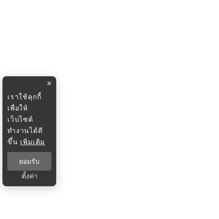
×
เราใช้คุกกี้
เพื่อให้
เว็บไซต์
ทำงานได้ดี
ขึ้น
เพิ่มเติม
ยอมรับ
ตั้งค่า