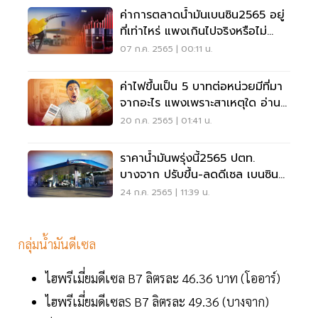
ค่าการตลาดน้ำมันเบนซิน2565 อยู่
ที่เท่าไหร่ แพงเกินไปจริงหรือไม่
อ่านเลย
07 ก.ค. 2565 | 00:11 น.
ค่าไฟขึ้นเป็น 5 บาทต่อหน่วยมีที่มา
จากอะไร แพงเพราะสาเหตุใด อ่าน
เลยที่นี่
20 ก.ค. 2565 | 01:41 น.
ราคาน้ำมันพรุ่งนี้2565 ปตท.
บางจาก ปรับขึ้น-ลดดีเซล เบนซิน
หรือไม่ เช็คเลย
24 ก.ค. 2565 | 11:39 น.
กลุ่มน้ำมันดีเซล
ไฮพรีเมี่ยมดีเซล B7 ลิตรละ 46.36 บาท (โออาร์)
ไฮพรีเมี่ยมดีเซลS B7 ลิตรละ 49.36 (บางจาก)