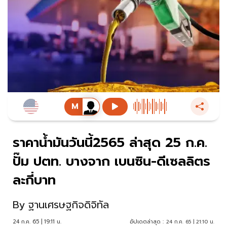
ราคาน้ำมันวันนี้2565 ล่าสุด 25 ก.ค.
ปั๊ม ปตท. บางจาก เบนซิน-ดีเซลลิตร
ละกี่บาท
By
ฐานเศรษฐกิจดิจิทัล
24 ก.ค. 65 | 19:11 น.
อัปเดตล่าสุด :
24 ก.ค. 65 | 21:10 น.