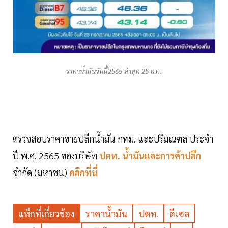
ราคาน้ำมันวันนี้2565 ล่าสุด 25 ก.ค.
ตรวจสอบราคาขายปลีกน้ำมัน กทม. และปริมณฑล ประจำ
ปี พ.ศ. 2565 ของบริษัท
ปตท. น้ำมันและการค้าปลีก
จำกัด (มหาชน)
คลิกที่นี่
แท็กที่เกี่ยวข้อง
ราคาน้ำมัน
ปตท.
ดีเซล