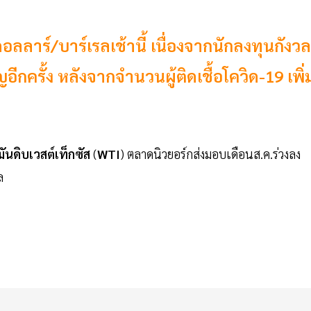
ลลาร์/บาร์เรลเช้านี้ เนื่องจากนักลงทุนกังวล
กครั้ง หลังจากจำนวนผู้ติดเชื้อโควิด-19 เพิ่
ันดิบเวสต์เท็กซัส
(
WTI
) ตลาดนิวยอร์กส่งมอบเดือนส.ค.ร่วงลง
ล