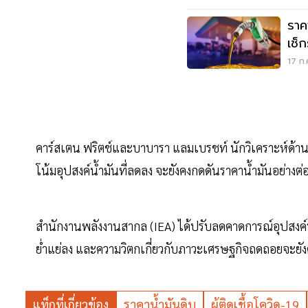
ราค
เช็ก
17 ก.
คาร์สเตน ฟริตช์และบาบารา แลมเบรชท์ นักวิเคราะห์ด้านพล
โน้มอุปสงค์น้ำมันที่ลดลง จะยังคงกดดันราคาน้ำมันอย่าง
สำนักงานพลังงานสากล (IEA) ได้ปรับลดคาดการณ์อุปสงค์น
ย่ำแย่ลง และความวิตกเกี่ยวกับภาวะเศรษฐกิจถดถอยจะย
แท็กที่เกี่ยวข้อง
ราคาน้ำมันดิบ
ผู้ติดเชื้อโควิด-19