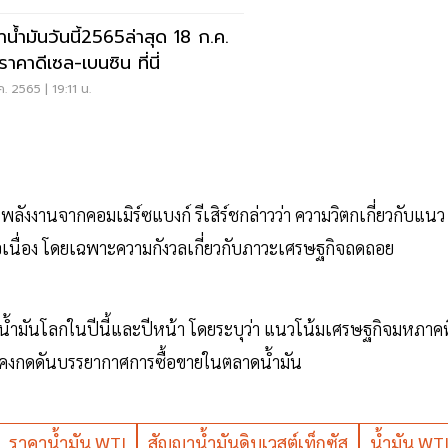
าน้ำมันวันนี้2565ล่าสุด 18 ก.ค.
ราคาดีเซล-เบนซิน ที่นี่
ค. 2565 | 19:11 น.
ังงานจากคอมเมิร์ซแบงก์ รีเสิร์ชกล่าวว่า ความวิตกเกี่ยวกับแนว
ต่อเนื่อง โดยเฉพาะความกังวลเกี่ยวกับภาวะเศรษฐกิจถดถอย
้ำมันโลกในปีนี้และปีหน้า โดยระบุว่า แนวโน้มเศรษฐกิจมหภาคที
ังคงกดดันบรรยากาศการซื้อขายในตลาดน้ำมัน
ราคาน้ำมัน WTI
สัญญาน้ำมันดิบเวสต์เท็กซัส
น้ำมัน WT