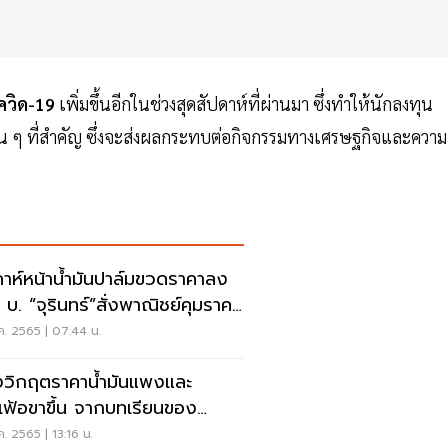
อโควิด-19
เพิ่มขึ้นอีกในช่วงสุดสัปดาห์ที่ผ่านมา ซึ่งทำให้นักลงทุน
ื่น ๆ ที่สำคัญ ซึ่งจะส่งผลกระทบต่อกิจกรรมทางเศรษฐกิจและความ
ดาห์หน้าน้ำมันปาล์มขวดราคาลง
 บ. “จุรินทร์”สั่งพาณิชย์คุมราคา
้า
ค. 2565 | 07:44 น.
งวิกฤตราคาน้ำมันแพงและ
นเฟ้อขาขึ้น จากบทเรียนของ
วัติศาสตร์
ค. 2565 | 13:16 น.