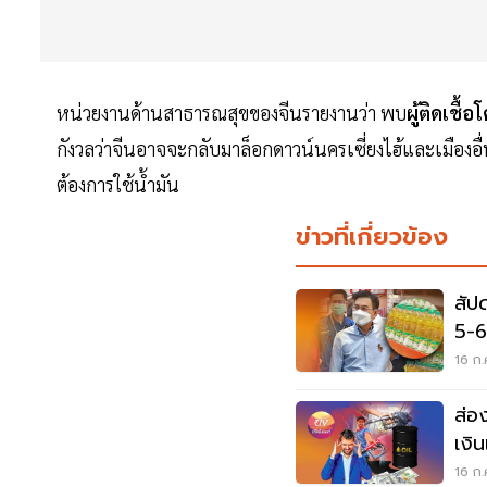
หน่วยงานด้านสาธารณสุขของจีนรายงานว่า พบ
ผู้ติดเชื้
กังวลว่าจีนอาจจะกลับมาล็อกดาวน์นครเซี่ยงไฮ้และเมืองอ
ต้องการใช้น้ำมัน
ข่าวที่เกี่ยวข้อง
สัป
5-6
สินค
16 ก.
ส่อ
เงิ
ประ
16 ก.