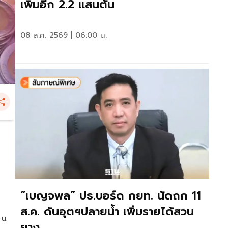
เพิ่มอีก 2.2 แสนตัน
08 ส.ค. 2569 | 06:00 น.
“เบญจพล” ปธ.บอร์ด กยท. นัดถก 11
ส.ค. ดันอุตฯปลายน้ำ เพิ่มรายได้สวน
 น.
ยาง