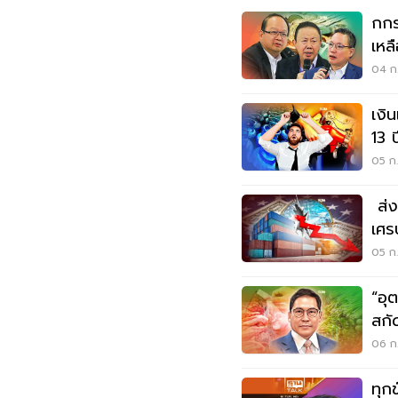
กกร
เหล
เงิน
04 ก.
เงิ
13 
05 ก.
ส่
เศร
พุ่ง
05 ก.
“อุ
สกั
06 ก.
ทุก