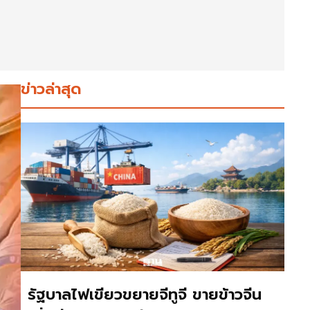
ข่าวล่าสุด
รัฐบาลไฟเขียวขยายจีทูจี ขายข้าวจีน