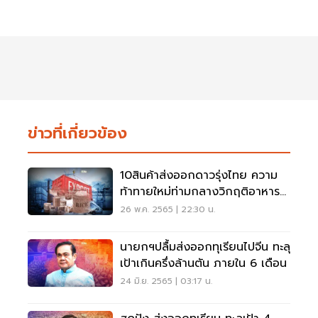
ข่าวที่เกี่ยวข้อง
10สินค้าส่งออกดาวรุ่งไทย ความ
ท้าทายใหม่ท่ามกลางวิกฤติอาหาร
โลก
26 พ.ค. 2565 | 22:30 น.
นายกฯปลื้มส่งออกทุเรียนไปจีน ทะลุ
เป้าเกินครึ่งล้านตัน ภายใน 6 เดือน
24 มิ.ย. 2565 | 03:17 น.