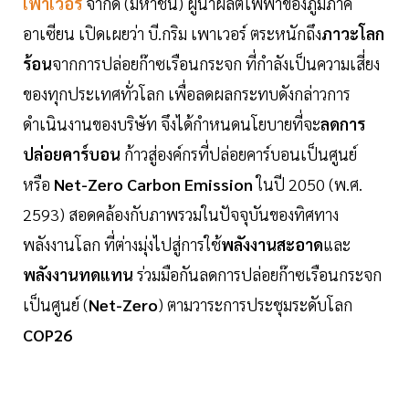
เพาเวอร์
จำกัด (มหาชน) ผู้นำผลิตไฟฟ้าของภูมิภาค
อาเซียน เปิดเผยว่า บี.กริม เพาเวอร์ ตระหนักถึง
ภาวะโลก
ร้อน
จากการปล่อยก๊าซเรือนกระจก ที่กำลังเป็นความเสี่ยง
ของทุกประเทศทั่วโลก เพื่อลดผลกระทบดังกล่าวการ
ดำเนินงานของบริษัท จึงได้กำหนดนโยบายที่จะ
ลดการ
ปล่อยคาร์บอน
ก้าวสู่องค์กรที่ปล่อยคาร์บอนเป็นศูนย์
หรือ
Net-Zero Carbon Emission
ในปี 2050 (พ.ศ.
2593) สอดคล้องกับภาพรวมในปัจจุบันของทิศทาง
พลังงานโลก ที่ต่างมุ่งไปสู่การใช้
พลังงานสะอาด
และ
พลังงานทดแทน
ร่วมมือกันลดการปล่อยก๊าซเรือนกระจก
เป็นศูนย์ (
Net-Zero
) ตามวาระการประชุมระดับโลก
COP26