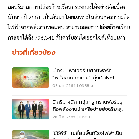
ลดปริมาณการปล่อยก๊าซเรือนกระจกลงได้อย่างต่อเนื่อง
นับจากปี 2561 เป็นต้นมา โดยเฉพาะในส่วนของการผลิต
ไฟฟ้าจากพลังงานทดแทน สามารถลดการปล่อยก๊าซเรือน
กระจกได้ถึง 796,341 ตันคาร์บอนไดออกไซด์เทียบเท่า
ข่าวที่เกี่ยวข้อง
บี.กริม เพาเวอร์ ขยายพอร์ท
“พลังงานทดแทน” มุ่งเป้าNet
Zero
08 ธ.ค. 2564 | 03:38 น.
บี.กริม ผนึก กลุ่มทรู ทรานฟอร์มธุ
กิจพลังงานนำเครือข่ายอัจฉริยะสู่
ดิจิทัล
28 มี.ค. 2565 | 10:21 น.
‘บีซีพีจี’ เปลี่ยนพื้นที่โรงไฟฟ้าเป็น