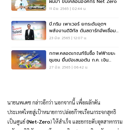
ผืนป่า ขับเคลื่อนองค์กร Net Zero
11 มิ.ย. 2565 | 02:44 น.
บี.กริม เพาเวอร์ ยกระดับอุตฯ
พลังงานดิจิทัล ดันสตาร์ทอัพเชื่อม
ระบบนิเวศ
23 มิ.ย. 2565 | 12:07 น.
กกพ.คลอดเกณฑ์รับซื้อ ไฟฟ้าขยะ
ชุมชน ยื่นข้อเสนอต้น ก.ค. เงิน
สะพัด 5 หมื่นล้าน
27 มิ.ย. 2565 | 06:42 น.
นายนพเดช กล่าวอีกว่า นอกจากนี้ เพื่อผลักดัน
ประเทศไทยสู่เป้าหมายการปล่อยก๊าซเรือนกระจกสุทธิ
เป็นศูนย์
(Net-Zero
) ให้สำเร็จ และยกระดับอุตสาหกรรม