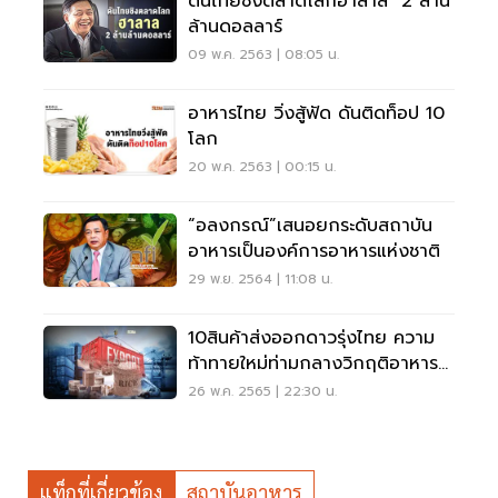
ดันไทยชิงตลาดโลกฮาลาล 2 ล้าน
ล้านดอลลาร์
09 พ.ค. 2563 | 08:05 น.
อาหารไทย วิ่งสู้ฟัด ดันติดท็อป 10
โลก
20 พ.ค. 2563 | 00:15 น.
“อลงกรณ์”เสนอยกระดับสถาบัน
อาหารเป็นองค์การอาหารแห่งชาติ
29 พ.ย. 2564 | 11:08 น.
10สินค้าส่งออกดาวรุ่งไทย ความ
ท้าทายใหม่ท่ามกลางวิกฤติอาหาร
โลก
26 พ.ค. 2565 | 22:30 น.
แท็กที่เกี่ยวข้อง
สถาบันอาหาร