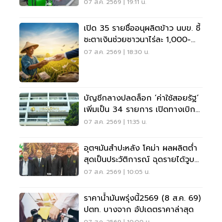
07 ส.ค. 2569 | 19:11 น.
เปิด 35 รายชื่ออนุผลิตข้าว นบข. ชี้
ชะตาเงินช่วยชาวนาไร่ละ 1,000-
2,000
07 ส.ค. 2569 | 18:30 น.
บัญชีกลางปลดล็อก ‘ค่าใช้สอยรัฐ‘
เพิ่มเป็น 34 รายการ เปิดทางเบิก
ค่าซอฟต์แวร์
07 ส.ค. 2569 | 11:35 น.
อุตฯมันสำปะหลัง โคม่า ผลผลิตต่ำ
สุดเป็นประวัติการณ์ ฉุดรายได้วูบ
กว่า 8.5 หมื่นล้าน
07 ส.ค. 2569 | 10:05 น.
ราคาน้ำมันพรุ่งนี้2569 (8 ส.ค. 69)
ปตท. บางจาก อัปเดตราคาล่าสุด