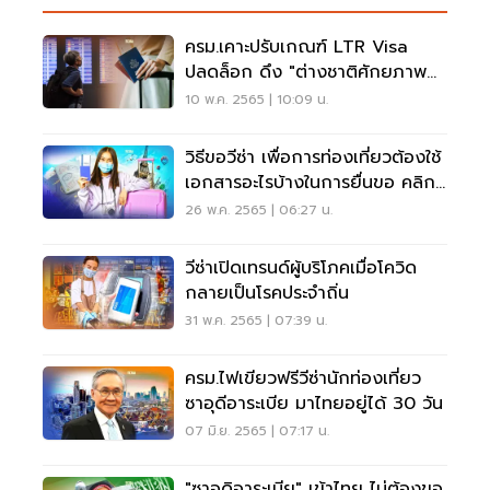
ครม.เคาะปรับเกณฑ์ LTR Visa
ปลดล็อก ดึง "ต่างชาติศักยภาพ
สูง"1ล้านคนเข้าไทย
10 พ.ค. 2565 | 10:09 น.
วิธีขอวีซ่า เพื่อการท่องเที่ยวต้องใช้
เอกสารอะไรบ้างในการยื่นขอ คลิก
เลย
26 พ.ค. 2565 | 06:27 น.
วีซ่าเปิดเทรนด์ผู้บริโภคเมื่อโควิด
กลายเป็นโรคประจำถิ่น
31 พ.ค. 2565 | 07:39 น.
ครม.ไฟเขียวฟรีวีซ่านักท่องเที่ยว
ซาอุดีอาระเบีย มาไทยอยู่ได้ 30 วัน
07 มิ.ย. 2565 | 07:17 น.
"ซาอุดิอาระเบีย" เข้าไทย ไม่ต้องขอ