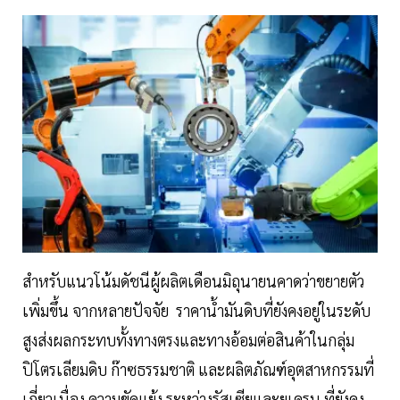
สำหรับแนวโน้มดัชนีผู้ผลิตเดือนมิถุนายนคาดว่าขยายตัว
เพิ่มขึ้น จากหลายปัจจัย ราคาน้ำมันดิบที่ยังคงอยู่ในระดับ
สูงส่งผลกระทบทั้งทางตรงและทางอ้อมต่อสินค้าในกลุ่ม
ปิโตรเลียมดิบ ก๊าซธรรมชาติ และผลิตภัณฑ์อุตสาหกรรมที่
เกี่ยวเนื่อง ความขัดแย้ง ระหว่างรัสเซียและยูเครน ที่ยังคง