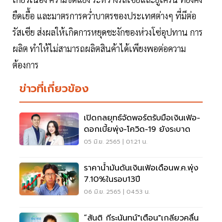
ยืดเยื้อ และมาตรการคว่ำบาตรของประเทศต่างๆ ที่มีต่อ
รัสเซีย ส่งผลให้เกิดการหยุดชะงักของห่วงโซ่อุปทาน การ
ผลิต ทำให้ไม่สามารถผลิตสินค้าได้เพียงพอต่อความ
ต้องการ
ข่าวที่เกี่ยวข้อง
เปิดกลยุทธ์จัดพอร์ตรับมือเงินเฟ้อ-
ดอกเบี้ยพุ่ง-โควิด-19 ยังระบาด
05 มิ.ย. 2565 | 01:21 น.
ราคาน้ำมันดันเงินเฟ้อเดือนพ.ค.พุ่ง
7.10%ในรอบ13ปี
06 มิ.ย. 2565 | 04:53 น.
“สันติ กีระนันทน์"เตือน"เกลียวคลื่น