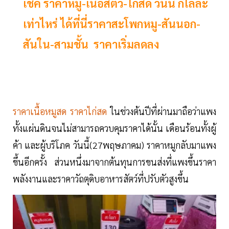
เช็ค ราคาหมู-เนื้อสัตว์-ไก่สด วันนี้ กิโลละ
เท่าไหร่ ได้ที่นี่ราคาสะโพกหมู-สันนอก-
สันใน-สามชั้น ราคาเริ่มลดลง
ราคาเนื้อหมูสด ราคาไก่สด
ในช่วงต้นปีที่ผ่านมาถือว่าแพง
ทั้งแผ่นดินจนไม่สามารถควบคุมราคาได้นั้น เดือนร้อนทั้งผู้
ค้า และผู้บริโภค วันนี้(27พฤษภาคม) ราคาหมูกลับมาแพง
ขึ้นอีกครั้ง ส่วนหนึ่งมาจากต้นทุนการขนส่งที่แพงขึ้นราคา
พลังงานและราคาวัถตุดิบอาหารสัตว์ที่ปรับตัวสูงขึ้น