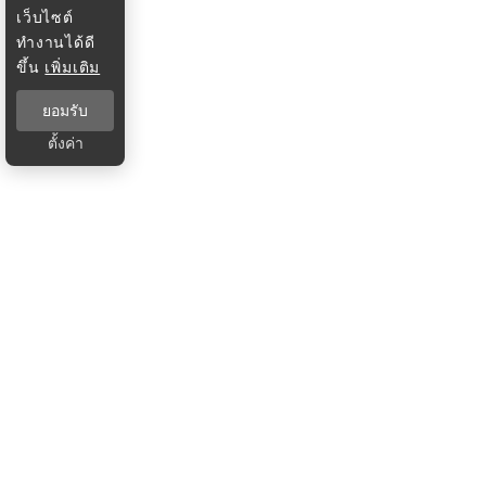
เว็บไซต์
ทำงานได้ดี
ขึ้น
เพิ่มเติม
ยอมรับ
ตั้งค่า