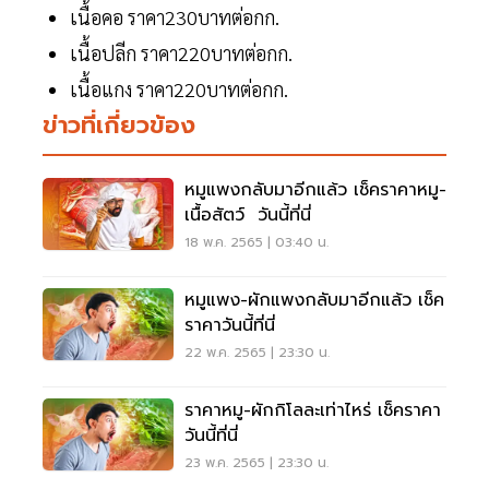
เนื้อคอ ราคา230บาทต่อกก.
เนื้อปลีก ราคา220บาทต่อกก.
เนื้อแกง ราคา220บาทต่อกก.
ข่าวที่เกี่ยวข้อง
หมูแพงกลับมาอีกแล้ว เช็คราคาหมู-
เนื้อสัตว์ วันนี้ที่นี่
18 พ.ค. 2565 | 03:40 น.
หมูแพง-ผักแพงกลับมาอีกแล้ว เช็ค
ราคาวันนี้ที่นี่
22 พ.ค. 2565 | 23:30 น.
ราคาหมู-ผักกิโลละเท่าไหร่ เช็คราคา
วันนี้ที่นี่
23 พ.ค. 2565 | 23:30 น.