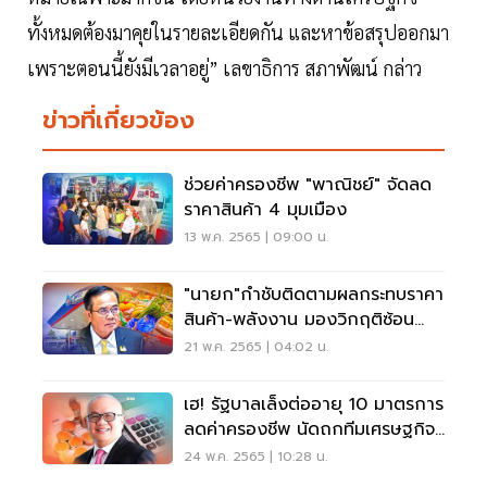
ทั้งหมดต้องมาคุยในรายละเอียดกัน และหาข้อสรุปออกมา
เพราะตอนนี้ยังมีเวลาอยู่” เลขาธิการ สภาพัฒน์ กล่าว
ข่าวที่เกี่ยวข้อง
ช่วยค่าครองชีพ "พาณิชย์" จัดลด
ราคาสินค้า 4 มุมเมือง
13 พ.ค. 2565 | 09:00 น.
"นายก"กำชับติดตามผลกระทบราคา
สินค้า-พลังงาน มองวิกฤติซ้อน
วิกฤติยืดเยื้อ
21 พ.ค. 2565 | 04:02 น.
เฮ! รัฐบาลเล็งต่ออายุ 10 มาตรการ
ลดค่าครองชีพ นัดถกทีมเศรษฐกิจ
หาข้อสรุป
24 พ.ค. 2565 | 10:28 น.