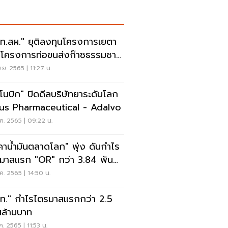
ท.สผ." ยุติลงทุนโครงการเยตา
-โครงการท่อขนส่งก๊าซธรรมชาติ
มียนมา
.ย. 2565 | 11:27 น.
นโนบิก" ปิดดีลบริษัทยาระดับโลก
us Pharmaceutical - Adalvo
ค. 2565 | 09:22 น.
คาน้ำมันตลาดโลก" พุ่ง ดันกำไร
มาสแรก "OR" กว่า 3.84 พัน
นบาท
ค. 2565 | 14:50 น.
ท." กำไรไตรมาสแรกกว่า 2.5
่นล้านบาท
ค. 2565 | 11:53 น.