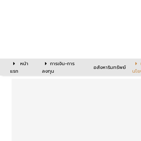
หน้า
การเงิน-การ
อสังหาริมทรัพย์
แรก
ลงทุน
นโย