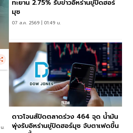
ทะยาน 2.75% รับข่าวอิหร่านขู่ปิดฮอร์
มุซ
07 ส.ค. 2569 | 01:49 น.
ดาวโจนส์ปิดตลาดร่วง 464 จุด น้ำมัน
พุ่งรับอิหร่านขู่ปิดฮอร์มุซ จับตาเฟดขึ้น
 น.